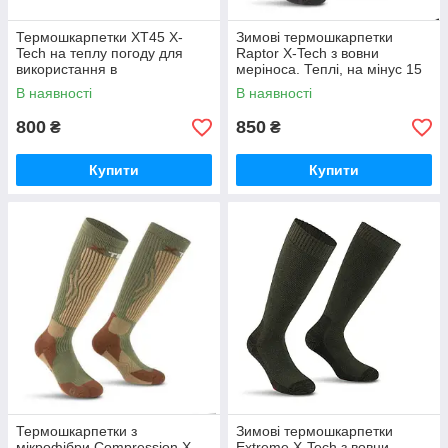
Термошкарпетки XT45 X-
Зимові термошкарпетки
Tech на теплу погоду для
Raptor X-Tech з вовни
використання в
меріноса. Теплі, на мінус 15
екстремальних умовах
В наявності
В наявності
800
850
₴
₴
Купити
Купити
Термошкарпетки з
Зимові термошкарпетки
мікрофібри Compression X-
Extreme X-Tech з вовни