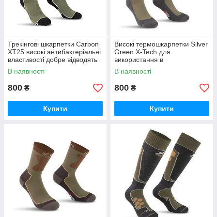
Трекінгові шкарпетки Carbon
Високі термошкарпетки Silver
XT25 високі антибактеріальні
Green X-Tech для
властивості добре відводять
використання в
вологу
екстремальних умовах
В наявності
В наявності
800
800
₴
₴
Купити
Купити