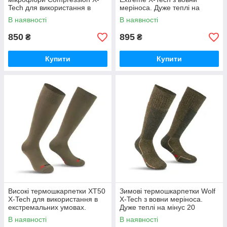
Tech для використання в
меріноса. Дуже теплі на
екстремальних умовах
мінус 20
В наявності
В наявності
850
895
₴
₴
Купити
Купити
Високі термошкарпетки XT50
Зимові термошкарпетки Wolf
X-Tech для використання в
X-Tech з вовни меріноса.
екстремальних умовах.
Дуже теплі на мінус 20
Температурний режим: від 0
В наявності
В наявності
до +25