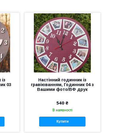
 із
Настінний годинник із
ик 03
гравіюванням, Годинник 04 з
Вашими фото/ВФ друк
540 ₴
В наявності
Купити