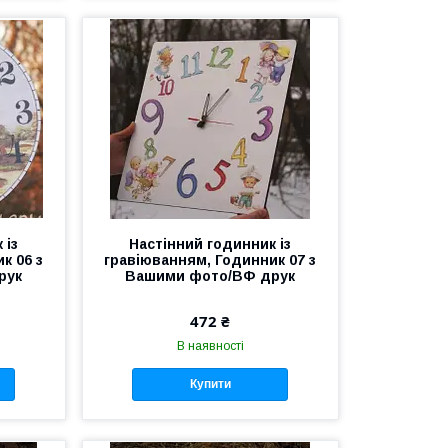
 із
Настінний годинник із
к 06 з
гравіюванням, Годинник 07 з
рук
Вашими фото/ВФ друк
472 ₴
В наявності
Купити