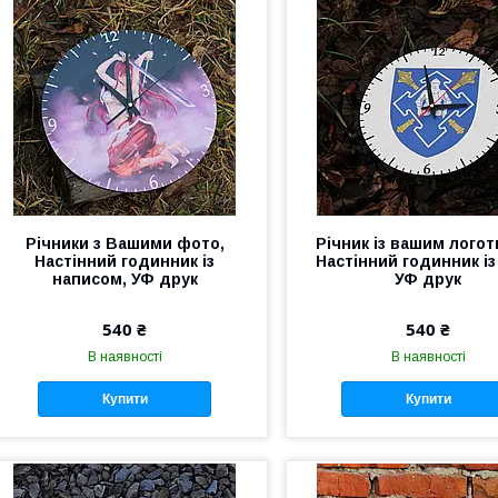
Річники з Вашими фото,
Річник із вашим логот
Настінний годинник із
Настінний годинник із
написом, УФ друк
УФ друк
540 ₴
540 ₴
В наявності
В наявності
Купити
Купити