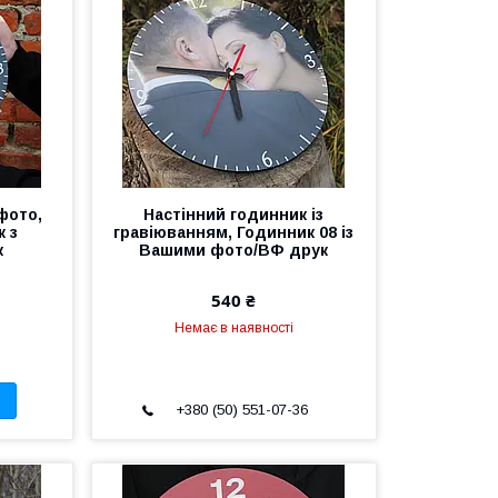
фото,
Настінний годинник із
к з
гравіюванням, Годинник 08 із
к
Вашими фото/ВФ друк
540 ₴
Немає в наявності
+380 (50) 551-07-36