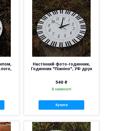
ипом,
Настінний фото-годинник,
 лого,
Годинник "Піаніно", УФ друк
540 ₴
В наявності
Купити