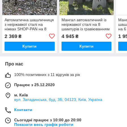
Автоматична шашличниця
Мангал автоматичний із
Манг
з неіржавкої сталі на
неіржавкої сталі на 8
шаш
ніжках SHOP-PAN на 8
шампурів із гравіюванням
на 6
шампурів
2 369
4 945
1 9
₴
₴
Купити
Купити
Про нас
100% позитивних з 11 відгуків за рік
Працює з 25.12.2020
м. Київ
вул. Западинська, буд. 3Б, 04123, Київ, Україна
Контакти
Сьогодні працює з 10:00 до 20:00
Показати весь графік роботи