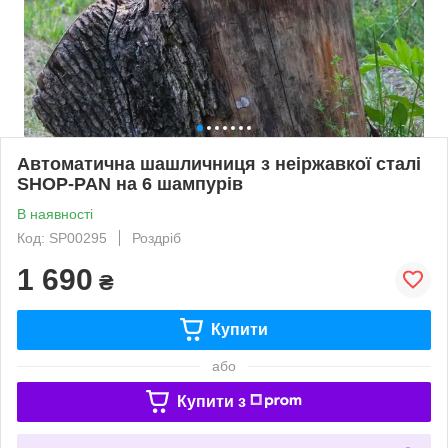
Автоматична шашличниця з неіржавкої сталі
SHOP-PAN на 6 шампурів
В наявності
Код: SP00295
Роздріб
1 690
₴
Купити
або
Купити з