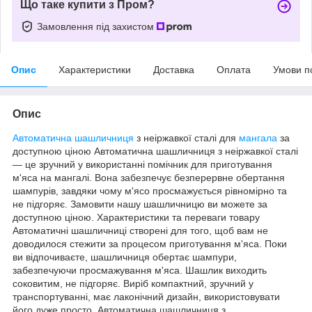
Що таке купити з Пром?
Замовлення під захистом
Опис
Характеристики
Доставка
Оплата
Умови п
Опис
Автоматична шашличниця
з неіржавкої сталі для
мангала
за
доступною ціною Автоматична шашличниця з неіржавкої сталі
— це зручний у використанні помічник для приготування
м'яса на мангалі. Вона забезпечує безперервне обертання
шампурів, завдяки чому м'ясо просмажується рівномірно та
не підгоряє. Замовити нашу шашличницю ви можете за
доступною ціною. Характеристики та переваги товару
Автоматичні шашличниці створені для того, щоб вам не
доводилося стежити за процесом приготування м'яса. Поки
ви відпочиваєте, шашличниця обертає шампури,
забезпечуючи просмажування м'яса. Шашлик виходить
соковитим, не підгоряє. Виріб компактний, зручний у
транспортуванні, має лаконічний дизайн, використовувати
його дуже просто. Автоматична шашличниця з