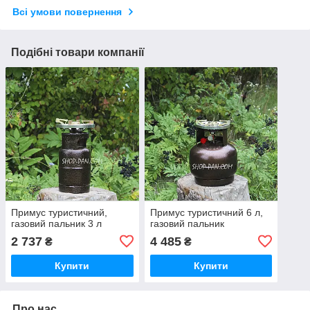
Всі умови повернення
Подібні товари компанії
Примус туристичний,
Примус туристичний 6 л,
газовий пальник 3 л
газовий пальник
2 737
4 485
₴
₴
Купити
Купити
Про нас