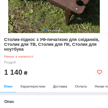
Столик-піднос з УФ-печаткою для сніданків,
Столик для ТВ, Столик для ПК, Столик для
ноутбука
Немає в наявності
Роздріб
1 140
₴
Опис
Характеристики
Доставка
Оплата
Умови п
Опис