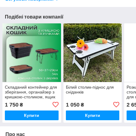
Подібні товари компанії
Складаний контейнер для
Білий столик-піднос для
Розк
зберігання, органайзер з
сніданків
стол
кришкою-столиком, ящик
для 
для кемпінгу, 56×37×29см,
Комп
1 750
1 050
2 6
₴
₴
чорний
скла
Купити
Купити
Про нас