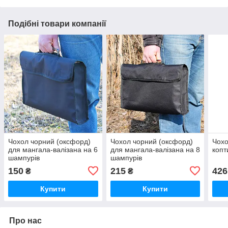
Подібні товари компанії
Чохол чорний (оксфорд)
Чохол чорний (оксфорд)
Чохо
для мангала-валізана на 6
для мангала-валізана на 8
копт
шампурів
шампурів
150
215
426
₴
₴
Купити
Купити
Про нас