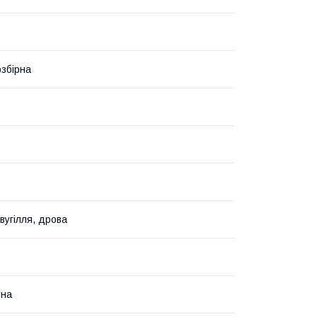
озбірна
вугілля, дрова
тна