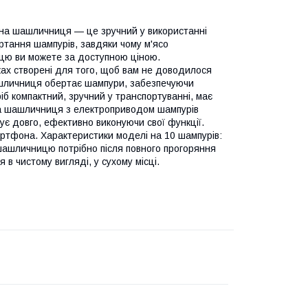
на шашличниця — це зручний у використанні
ртання шампурів, завдяки чому м'ясо
ицю ви можете за доступною ціною.
ках створені для того, щоб вам не доводилося
ашличниця обертає шампури, забезпечуючи
іб компактний, зручний у транспортуванні, має
на шашличниця з електроприводом шампурів
ує довго, ефективно виконуючи свої функції.
ртфона. Характеристики моделі на 10 шампурів:
 шашличницю потрібно після повного прогоряння
 в чистому вигляді, у сухому місці.