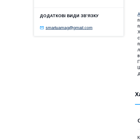
А
п
п
smartuamag@gmail.com
Х
с
п
л
в
П
Ш
д
Х
К