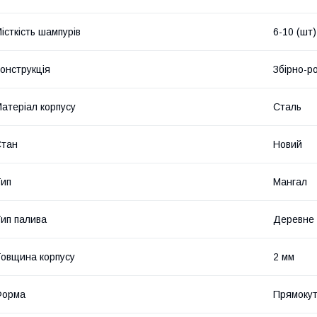
істкість шампурів
6-10 (шт)
онструкція
Збірно-р
атеріал корпусу
Сталь
Стан
Новий
ип
Мангал
ип палива
Деревне 
овщина корпусу
2 мм
Форма
Прямоку