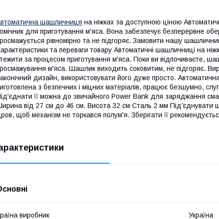
втоматична шашличниця
на ніжках за доступною ціною Автоматич
омічник для приготування м'яса. Вона забезпечує безперервне обе
росмажується рівномірно та не підгоряє. Замовити нашу шашличн
арактеристики та переваги товару Автоматичні шашличниці на ніж
тежити за процесом приготування м'яса. Поки ви відпочиваєте, ш
росмажування м'яса. Шашлик виходить соковитим, не підгоряє. Вир
аконічний дизайн, використовувати його дуже просто. Автоматич
иготовлена з безпечних і міцних матеріалів, працює безшумно, слуг
ід'єднати її можна до звичайного Power Bank для заряджання сма
ирина від 27 см до 46 см. Висота 32 см Сталь 2 мм Під'єднувати
ров, щоб механізм не торкався полум'я. Зберігати її рекомендується
арактеристики
Основні
раїна виробник
Україна