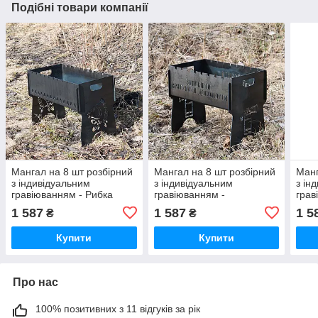
Подібні товари компанії
Мангал на 8 шт розбірний
Мангал на 8 шт розбірний
Манг
з індивідуальним
з індивідуальним
з ін
гравіюванням - Рибка
гравіюванням -
грав
Вогнегасник
Поз
1 587
1 587
1 5
₴
₴
Купити
Купити
Про нас
100% позитивних з 11 відгуків за рік