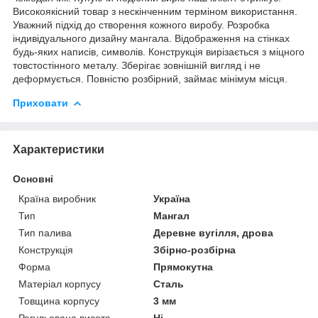
Високоякісний товар з нескінченним терміном використання.
Уважний підхід до створення кожного виробу. Розробка
індивідуального дизайну мангала. Відображення на стінках
будь-яких написів, символів. Конструкція вирізається з міцного
товстостінного металу. Зберігає зовнішній вигляд і не
деформується. Повністю розбірний, займає мінімум місця.
Приховати
Характеристики
Основні
Країна виробник
Україна
Тип
Мангал
Тип палива
Деревне вугілля, дрова
Конструкція
Збірно-розбірна
Форма
Прямокутна
Матеріал корпусу
Сталь
Товщина корпусу
3 мм
Регульована висота
Ні