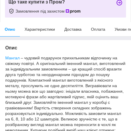
Що таке купити з Пром?
Замовлення під захистом
Опис
Характеристики
Доставка
Оплата
Умови п
Опис
Мангал
– чудовий подарунок прихильникам відпочинку на
свіжому повітрі. А оригінальний іменний мангал, виготовлений
за індивідуальним замовленням – це кращий спосіб вразити
друга турботою та неординарним підходом до пошуку
подарунків. Компактний мангал виготовлений з якісного
металу, прослужить не одне десятиліття. Вигравіювати на
ньому можна все що завгодно: ініціали власника, побажання,
мотивуючі фрази або жартівливий підпис, якій оцінить ваш
близький друг. Замовляйте іменний мангал у коробці с
гравіюванням! Вартість створення складних зображень
розраховується індивідуально. Можливість замовити мангал
на 6, 8, 10 або 12 шампурів. Великою зручністю є те, що в
розібраному вигляді мангал можна переносити в чохлі як
чемоданчик. Купуючи подібний виріб наш клієнт отримує: