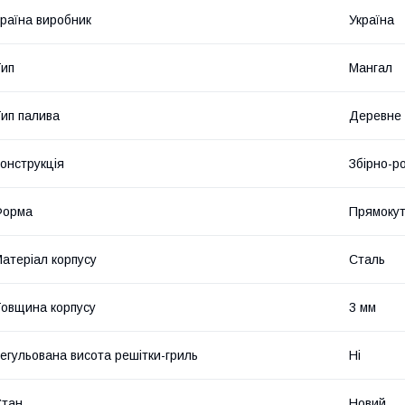
раїна виробник
Україна
ип
Мангал
ип палива
Деревне 
онструкція
Збірно-р
Форма
Прямоку
атеріал корпусу
Сталь
овщина корпусу
3 мм
егульована висота решітки-гриль
Ні
Стан
Новий