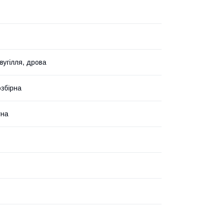
вугілля, дрова
озбірна
тна