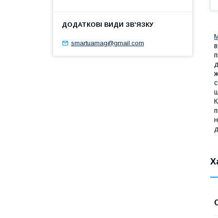
М
smartuamag@gmail.com
в
п
д
ж
с
ш
К
п
н
д
Х