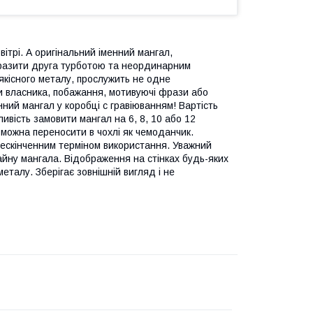
ітрі. А оригінальний іменний мангал,
вразити друга турботою та неординарним
якісного металу, прослужить не одне
ли власника, побажання, мотивуючі фрази або
нний мангал у коробці с гравіюванням! Вартість
вість замовити мангал на 6, 8, 10 або 12
 можна переносити в чохлі як чемоданчик.
 нескінченним терміном використання. Уважний
айну мангала. Відображення на стінках будь-яких
металу. Зберігає зовнішній вигляд і не