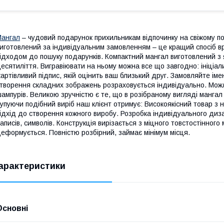
ангал
– чудовий подарунок прихильникам відпочинку на свіжому пов
иготовлений за індивідуальним замовленням – це кращий спосіб 
ідходом до пошуку подарунків. Компактний мангал виготовлений з 
есятиліття. Вигравіювати на ньому можна все що завгодно: ініціа
артівливий підпис, якій оцінить ваш близький друг. Замовляйте іме
творення складних зображень розраховується індивідуально. Можли
ампурів. Великою зручністю є те, що в розібраному вигляді мангал
упуючи подібний виріб наш клієнт отримує: Високоякісний товар з
ідхід до створення кожного виробу. Розробка індивідуального диз
аписів, символів. Конструкція вирізається з міцного товстостінного 
еформується. Повністю розбірний, займає мінімум місця.
арактеристики
Основні