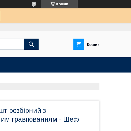
Кошик
Кошик
шт розбірний з
ним гравіюванням - Шеф