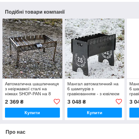
Подібні товари компанії
Автоматична шашличниця
Мангал автоматичний на
Манг
з неіржавкої сталі на
6 шампурів з
6 ша
ніжках SHOP-PAN на 8
гравіюванням - з ювілеєм
грав
шампурів
2 369
3 048
3 0
₴
₴
Купити
Купити
Про нас