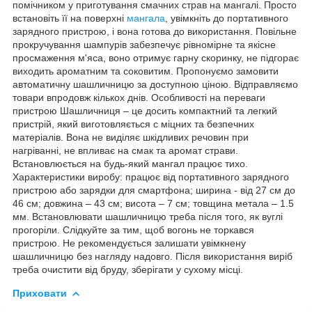
помічником у приготування смачних страв на мангалі. Просто
встановіть її на поверхні
мангала
, увімкніть до портативного
зарядного пристрою, і вона готова до використання. Повільне
прокручування шампурів забезпечує рівномірне та якісне
просмаження м'яса, воно отримує гарну скоринку, не підгорає
виходить ароматним та соковитим. Пропонуємо замовити
автоматичну шашличницю за доступною ціною. Відправляємо
товари впродовж кількох днів. Особливості на переваги
пристрою Шашличниця – це досить компактний та легкий
пристрій, який виготовляється с міцних та безпечних
матеріалів. Вона не виділяє шкідливих речовин при
нагріванні, не впливає на смак та аромат страви.
Встановлюється на будь-який мангал працює тихо.
Характеристики виробу: працює від портативного зарядного
пристрою або зарядки для смартфона; ширина - від 27 см до
46 см; довжина – 43 см; висота – 7 см; товщина метала – 1.5
мм. Встановлювати шашличницю треба після того, як вуглі
прогоріли. Слідкуйте за тим, щоб вогонь не торкався
пристрою. Не рекомендується залишати увімкнену
шашличницю без нагляду надовго. Після використання виріб
треба очистити від бруду, зберігати у сухому місці.
Приховати