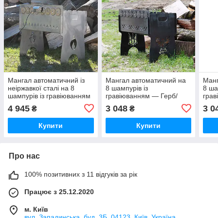
Мангал автоматичний із
Мангал автоматичний на
Манг
неіржавкої сталі на 8
8 шампурів із
8 ша
шампурів із гравіюванням
гравіюванням — Герб/
грав
Тризуб
volk
4 945
3 048
3 0
₴
₴
Купити
Купити
Про нас
100% позитивних з 11 відгуків за рік
Працює з 25.12.2020
м. Київ
вул. Западинська, буд. 3Б, 04123, Київ, Україна